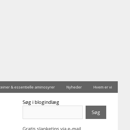
teiner & essentielle aminosyrer
Nyheder
Hvem er vi
Søg i blogindlæg
Søg
Gratis slanketips via e-mail