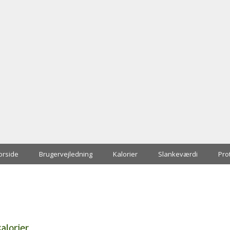
orside
Brugervejledning
Kalorier
Slankeværdi
Pro