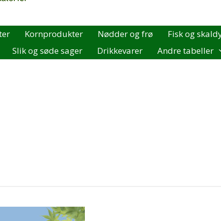
ter
Kornprodukter
Nødder og frø
Fisk og skald
Slik og søde sager
Drikkevarer
Andre tabeller