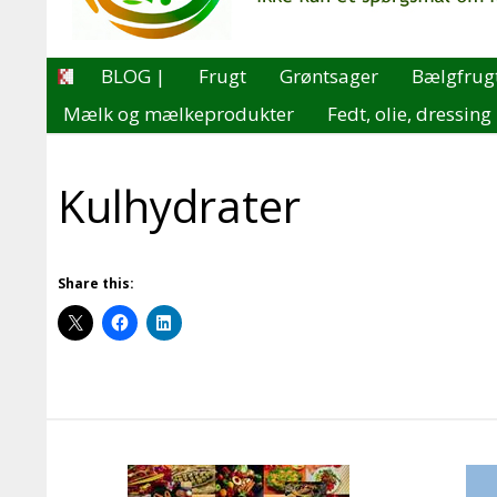
BLOG |
Frugt
Grøntsager
Bælgfrug
Mælk og mælkeprodukter
Fedt, olie, dressing
Kulhydrater
Share this: