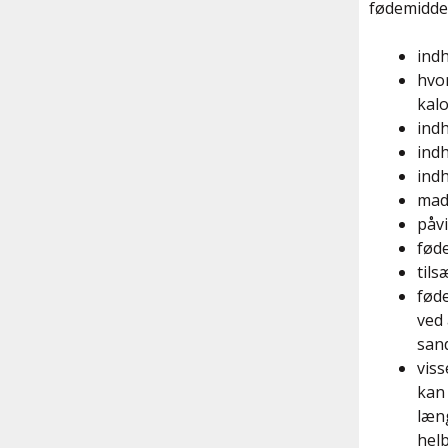
fødemiddel
indh
hvo
kalo
indh
indh
indh
mad
påv
fød
tils
føde
ved 
san
viss
kan 
læn
helb