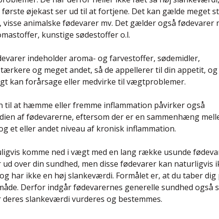
første øjekast ser ud til at fortjene. Det kan gælde meget 
, visse animalske fødevarer mv. Det gælder også fødevarer
romastoffer, kunstige sødestoffer o.l.
varer indeholder aroma- og farvestoffer, sødemidler,
ærkere og meget andet, så de appellerer til din appetit, og
gt kan forårsage eller medvirke til vægtproblemer.
 til at hæmme eller fremme inflammation påvirker også
dien af fødevarerne, eftersom der er en sammenhæng mel
g et eller andet niveau af kronisk inflammation.
ligvis komme ned i vægt med en lang række usunde fødeva
r ud over din sundhed, men disse fødevarer kan naturligvis 
og har ikke en høj slankeværdi. Formålet er, at du taber dig
 måde. Derfor indgår fødevarernes generelle sundhed også 
år deres slankeværdi vurderes og bestemmes.