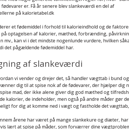
e fødevarer er. Få år senere blev slankeværdi en del af
ellerne på kalorietabel.dk
derer et fødemiddel i forhold til kalorieindhold og de faktore
e på optagelsen af kalorier, mæthed, forbrænding, påvirknin
n mv., kan vi i det mindste nogenlunde vurdere, hvilken såka
di det pågældende fødemiddel har.
ning af slankeværdi
ordan vi vender og drejer det, så handler vægttab i bund o
vænner dig til at spise nok af de fødevarer, der hjælper dig 
 spise mad, der ikke alene giver dig god mæthed og tilfredsh
l de kalorier, de indeholder, men også på andre måder gør de
igt for dig at komme ned i vægt og fastholde det vægttab,
ennem årene har været på mange slankekure og diæter, har
vis lært at spise på måder, som forværrer dine vægtproble