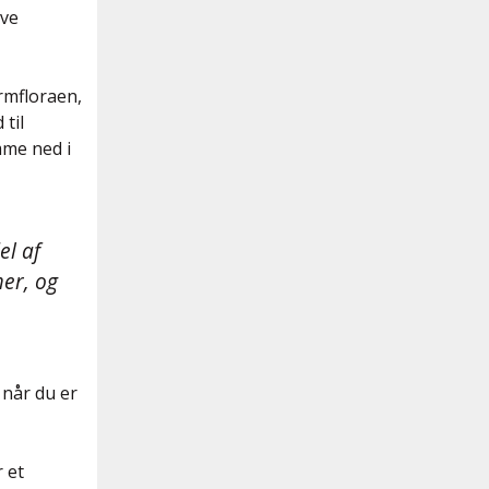
ive
rmfloraen,
 til
mme ned i
el af
mer, og
, når du er
 et