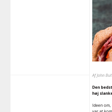
Af John Buh
Den bedst
høj slank
Ideen om, 
var at ko