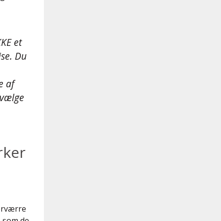
KE et
ise. Du
e af
 vælge
rker
orværre
, som de