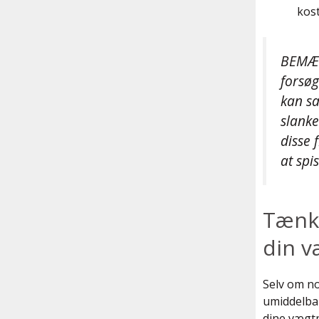
kos
BEMÆRK
forsøg
kan sa
slanke
disse 
at sp
Tænk 
din v
Selv om no
umiddelbar
dine vægtp