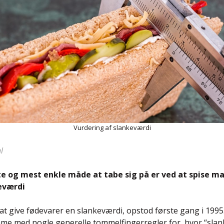
Vurdering af slankeværdi
l
e og mest enkle måde at tabe sig på er ved at spise m
eværdi
at give fødevarer en slankeværdi, opstod første gang i 1995
mme med nogle generelle tommelfingerregler for, hvor “sla