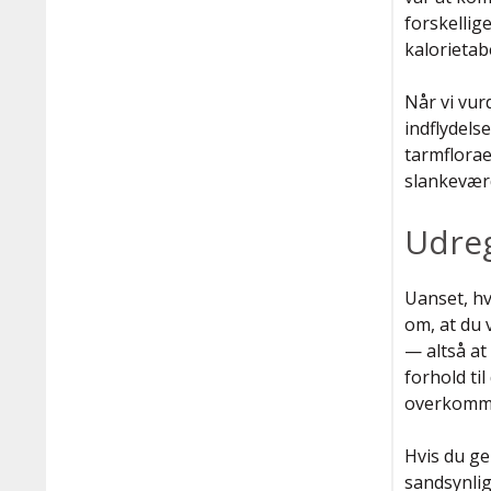
forskellig
kalorietab
Når vi vur
indflydels
tarmflorae
slankevær
Udreg
Uanset, hv
om, at du 
— altså at
forhold ti
overkommel
Hvis du g
sandsynlig