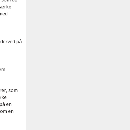
stærke
 med
 derved på
lem
rer, som
ikke
 på en
som en