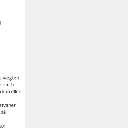
l
ke vægten
 som fx
 kan eller
ostvaner
 på
ige