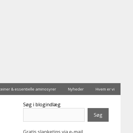
teiner & essentielle aminosyrer
Nyheder
Hvem er vi
Søg i blogindlæg
Søg
Gratis slanketips via e-mail