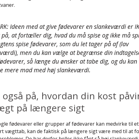
tvaner.
: Ideen med at give fødevarer en slankeværdi er IK
 på, at fortæller dig, hvad du må spise og ikke må sp
gtens spise fødevarer, som du let tager på af (lav
værdi), men du kan vælge at begrænse din indtagels
fødevarer, så længe du ønsker at tabe dig, og du kan
ise mere mad med høj slankeværdi.
også på, hvordan din kost påvi
ægt på længere sigt
gle fødevarer eller grupper af fødevarer kan medvirke til et
t vægttab, kan de faktisk på længere sigt være med til at f
roblemer. De har derfor heller ikke fået så høj slankeværdi