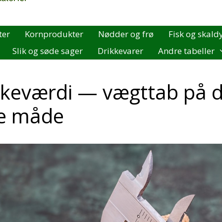
ter
Kornprodukter
Nødder og frø
Fisk og skald
Slik og søde sager
Drikkevarer
Andre tabeller
nkeværdi — vægttab på 
e måde