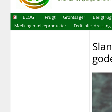
BLOG |
Frugt
Grøntsager
Bælgfrug
Mælk og mælkeprodukter
Fedt, olie, dressing
Sla
god