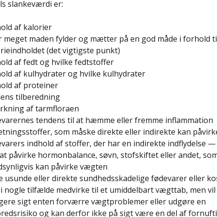
s slankeværdi er:
old af kalorier
r meget maden fylder og mætter på en god måde i forhold ti
rieindholdet (det vigtigste punkt)
old af fedt og hvilke fedtstoffer
old af kulhydrater og hvilke kulhydrater
old af proteiner
ens tilberedning
irkning af tarmfloraen
evarernes tendens til at hæmme eller fremme inflammation
ætningsstoffer, som måske direkte eller indirekte kan påvir
varers indhold af stoffer, der har en indirekte indflydelse —
at påvirke hormonbalance, søvn, stofskiftet eller andet, som
dsynligvis kan påvirke vægten
e usunde eller direkte sundhedsskadelige fødevarer eller k
i nogle tilfælde medvirke til et umiddelbart vægttab, men vil
gere sigt enten forværre vægtproblemer eller udgøre en
redsrisiko og kan derfor ikke på sigt være en del af fornuft