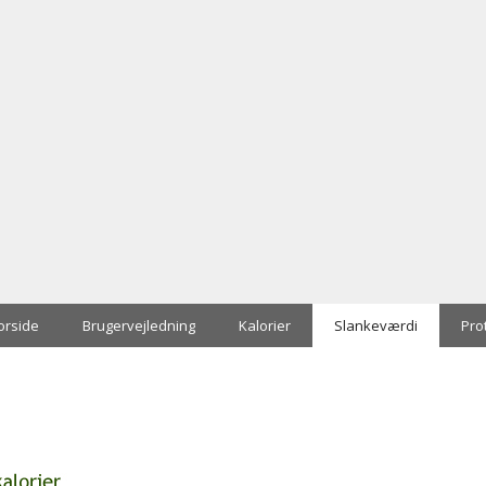
orside
Brugervejledning
Kalorier
Slankeværdi
Pro