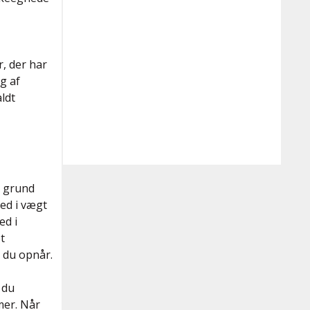
r, der har
g af
ldt
g grund
ned i vægt
ed i
t
 du opnår.
 du
mer. Når