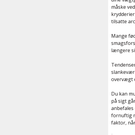
måske ved 
krydderier
tilsatte a
Mange føde
smagsforst
længere si
Tendensen
slankevær
overvægt o
Du kan mu
på sigt gå
anbefales 
fornuftig
faktor, n