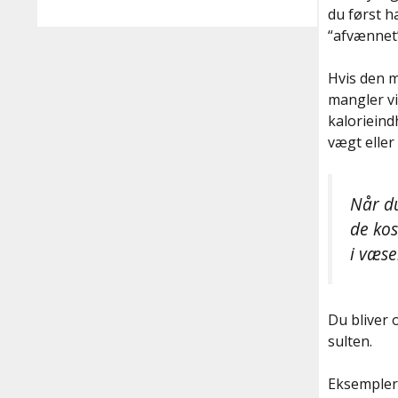
du først h
“afvænnet”
Hvis den m
mangler vi
kalorieind
vægt eller
Når du
de kos
i væse
Du bliver o
sulten.
Eksempler 