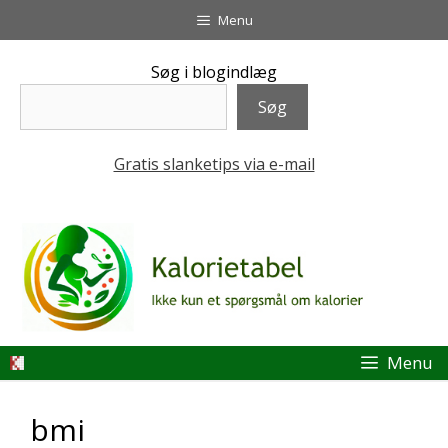
Hop
Menu
til
indhold
Søg i blogindlæg
Søg
Gratis slanketips via e-mail
Menu
bmi