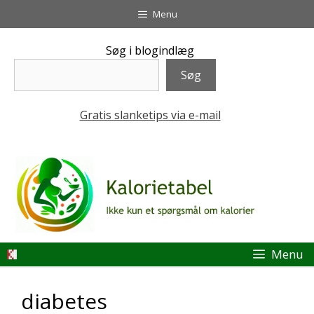
Hop
Menu
til
indhold
Søg i blogindlæg
Søg
Gratis slanketips via e-mail
Menu
diabetes