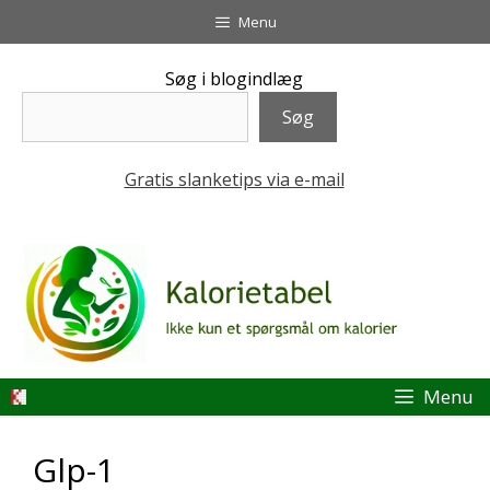
Hop
Menu
til
indhold
Søg i blogindlæg
Søg
Gratis slanketips via e-mail
Menu
Glp-1