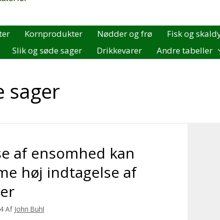
ter
Kornprodukter
Nødder og frø
Fisk og skald
Slik og søde sager
Drikkevarer
Andre tabeller
e sager
se af ensomhed kan
e høj indtagelse af
ier
24
Af
John Buhl