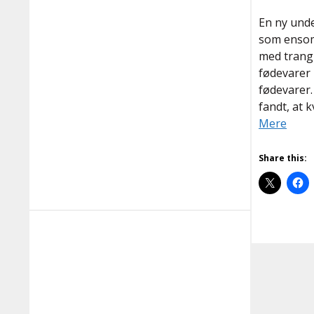
En ny unde
som ensomm
med trang o
fødevarer 
fødevarer.
fandt, at 
Mere
Share this: