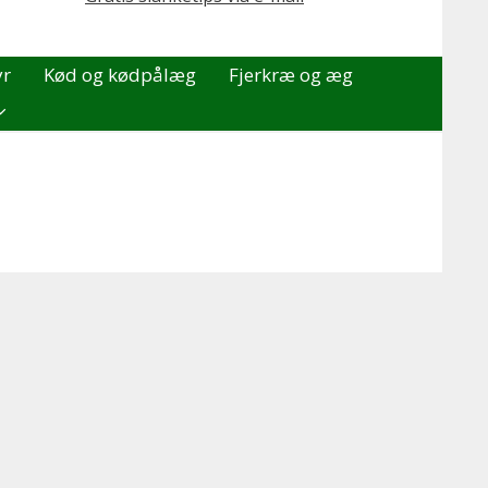
yr
Kød og kødpålæg
Fjerkræ og æg