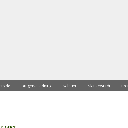
orside
Brugervejledning
Kalorier
Slankeværdi
Pro