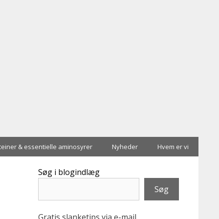
teiner & essentielle aminosyrer
Nyheder
Hvem er vi
Søg i blogindlæg
Søg
Gratis slanketips via e-mail