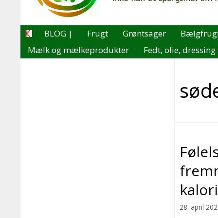
BLOG |
Frugt
Grøntsager
Bælgfrug
Mælk og mælkeprodukter
Fedt, olie, dressing
sød
Følel
fremm
kalor
28. april 20