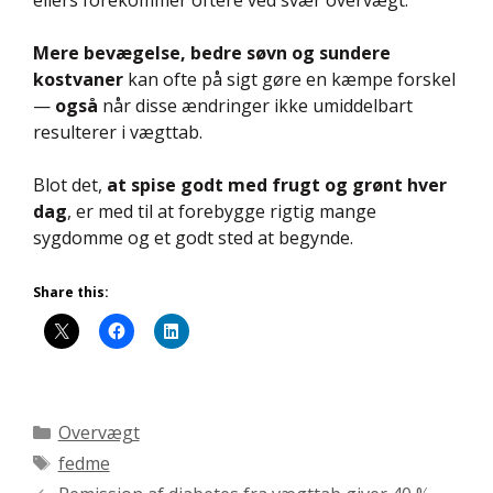
ellers forekommer oftere ved svær overvægt.
Mere bevægelse, bedre søvn og sundere
kostvaner
kan ofte på sigt gøre en kæmpe forskel
—
også
når disse ændringer ikke umiddelbart
resulterer i vægttab.
Blot det,
at spise godt med frugt og grønt
hver
dag
, er med til at forebygge rigtig mange
sygdomme og et godt sted at begynde.
Share this:
Kategorier
Overvægt
Tags
fedme