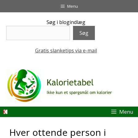
Hop
Menu
til
indhold
Søg i blogindlæg
Søg
Gratis slanketips via e-mail
Menu
Hver ottende person i