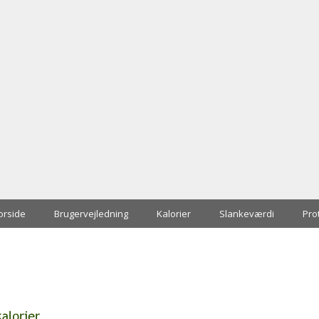
orside
Brugervejledning
Kalorier
Slankeværdi
Pro