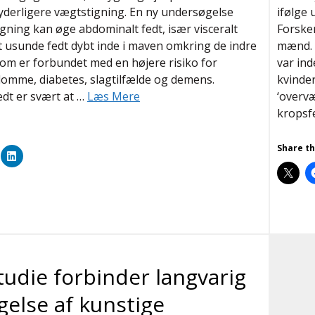
yderligere vægtstigning. En ny undersøgelse
ifølge
rygning kan øge abdominalt fedt, især visceralt
Forsker
 usunde fedt dybt inde i maven omkring de indre
mænd. O
om er forbundet med en højere risiko for
var ind
omme, diabetes, slagtilfælde og demens.
kvinde
fedt er svært at …
Læs Mere
‘overv
kropsf
Share th
tudie forbinder langvarig
gelse af kunstige