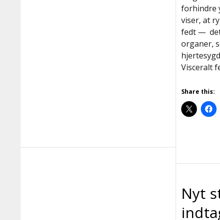
forhindre 
viser, at 
fedt — det
organer, s
hjertesygd
Visceralt 
Share this:
Nyt s
indta