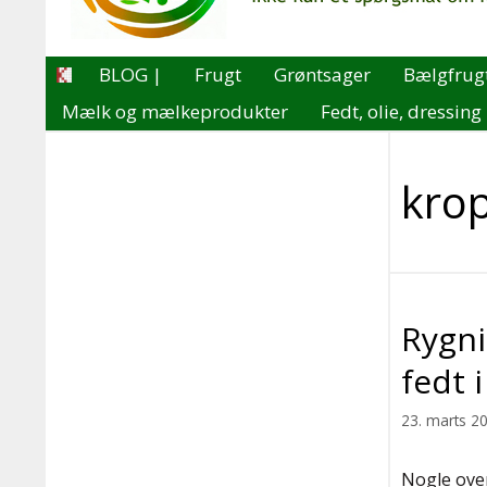
BLOG |
Frugt
Grøntsager
Bælgfrug
Mælk og mælkeprodukter
Fedt, olie, dressing
kro
Rygni
fedt 
23. marts 2
Nogle ove