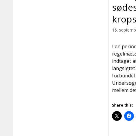
sødes
krops
15. septemb
I en perio
regelmæss
indtaget a
langsigtet
forbundet 
Undersøge
mellem de
Share this: