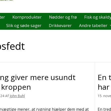
ter
Kornprodukter
Nødder og frø
Fisk og skald
Slik og søde sager
Drikkevarer
Andre tabeller
psfedt
ng giver mere usundt
En 
i kroppen
har
024
Af
John Buhl
15. nov
rvægtige mener, at rygning hjælper dem med at
En tre