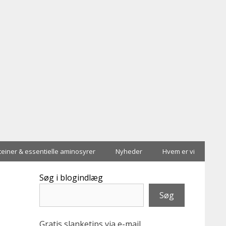
teiner & essentielle aminosyrer
Nyheder
Hvem er vi
Søg i blogindlæg
Søg
Gratis slanketips via e-mail