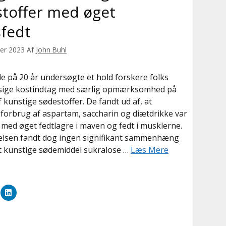
toffer med øget
fedt
er 2023
Af
John Buhl
de på 20 år undersøgte et hold forskere folks
ige kostindtag med særlig opmærksomhed på
f kunstige sødestoffer. De fandt ud af, at
 forbrug af aspartam, saccharin og diætdrikke var
med øget fedtlagre i maven og fedt i musklerne.
lsen fandt dog ingen signifikant sammenhæng
t kunstige sødemiddel sukralose …
Læs Mere